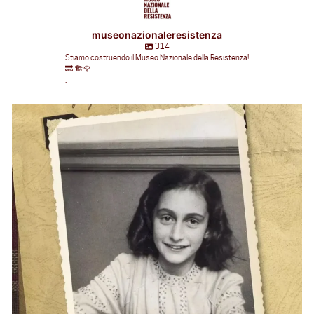
museonazionaleresistenza
314
Stiamo costruendo il Museo Nazionale della Resistenza!
🔜 🏗🌹
.
museonazionaleresistenza
Giu 12