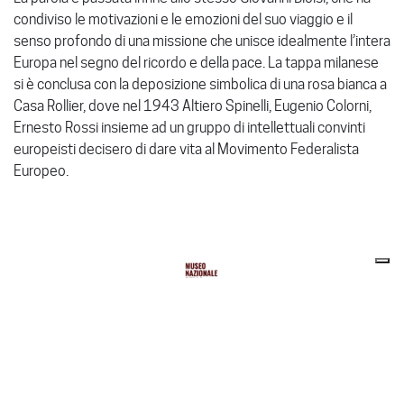
condiviso le motivazioni e le emozioni del suo viaggio e il
senso profondo di una missione che unisce idealmente l’intera
Europa nel segno del ricordo e della pace. La tappa milanese
si è conclusa con la deposizione simbolica di una rosa bianca a
Casa Rollier, dove nel 1943 Altiero Spinelli, Eugenio Colorni,
Ernesto Rossi insieme ad un gruppo di intellettuali convinti
europeisti decisero di dare vita al Movimento Federalista
Europeo.
museonazionaleresistenza
314
Stiamo costruendo il Museo Nazionale della Resistenza!
🔜 🏗🌹
.