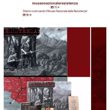
museonazionaleresistenza
314
Stiamo costruendo il Museo Nazionale della Resistenza!
🔜 🏗🌹
.
museonazionaleresistenza
Lug 16